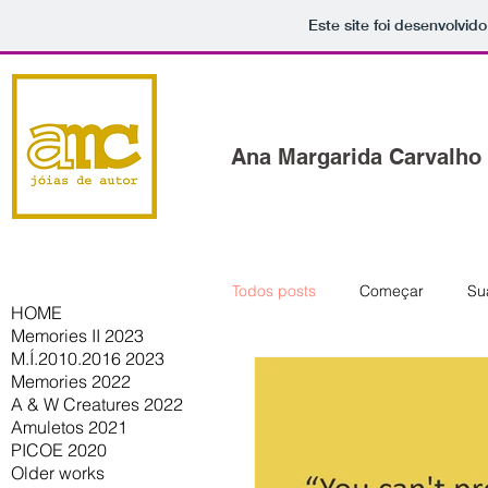
Este site foi desenvolvid
Ana Margarida Carvalho
Todos posts
Começar
Su
HOME
Memories II 2023
M.Í.2010.2016 2023
Italia
Grécia
Greec
Memories 2022
A & W Creatures 2022
Amuletos 2021
PICOE 2020
workshops
molds
Older works